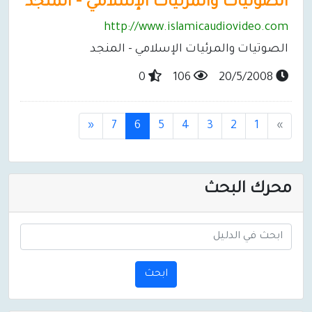
الصوتيات والمرئيات الإسلامي - المنجد
http://www.islamicaudiovideo.com
الصوتيات والمرئيات الإسلامي - المنجد
0
106
20/5/2008
(
«
7
6
5
4
3
2
1
»
c
u
r
محرك البحث
r
e
n
t
)
ابحث