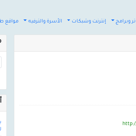
ر وبرامج
إنترنت وشبكات
الأسرة والترفيه
مواقع طب
م
أ
http:
لأك