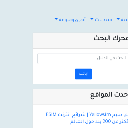
يه
منتديات
أخرى ومنوعه
حرك البحث
ابحث
حدث المواقع
يلو سيم Yellowsim | شرائح انترنت ESIM
ثر من 200 بلد حول العالم