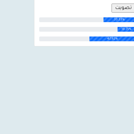
33.33%
18.75%
47.92%