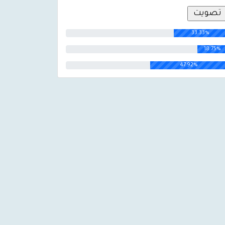
33.33%
18.75%
47.92%