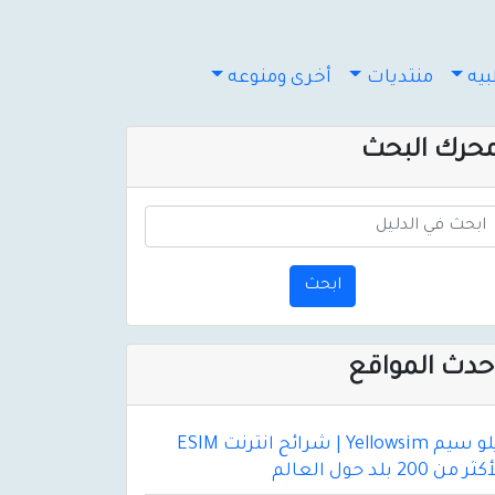
يه
منتديات
أخرى ومنوعه
حرك البحث
ابحث
حدث المواقع
يلو سيم Yellowsim | شرائح انترنت ESIM
ثر من 200 بلد حول العالم