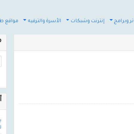
ر وبرامج
إنترنت وشبكات
الأسرة والترفيه
مواقع طب
م
أ
لأك