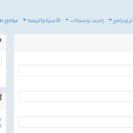
ر وبرامج
إنترنت وشبكات
الأسرة والترفيه
مواقع طب
م
أ
لأك