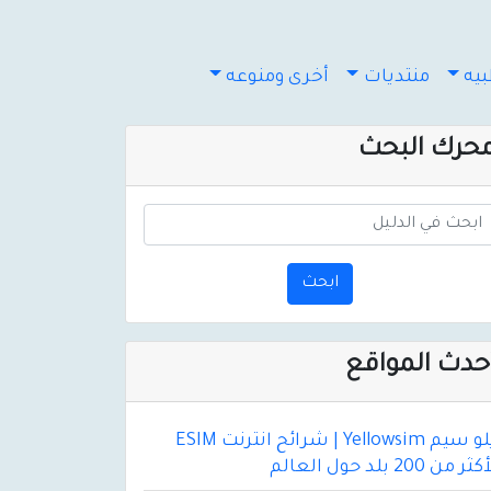
يه
منتديات
أخرى ومنوعه
حرك البحث
ابحث
حدث المواقع
يلو سيم Yellowsim | شرائح انترنت ESIM
ثر من 200 بلد حول العالم