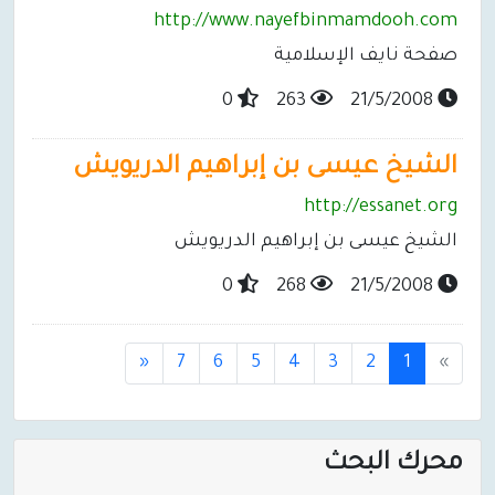
http://www.nayefbinmamdooh.com
صفحة نايف الإسلامية
0
263
21/5/2008
الشيخ عيسى بن إبراهيم الدريويش
http://essanet.org
الشيخ عيسى بن إبراهيم الدريويش
0
268
21/5/2008
(
«
7
6
5
4
3
2
1
»
c
u
r
محرك البحث
r