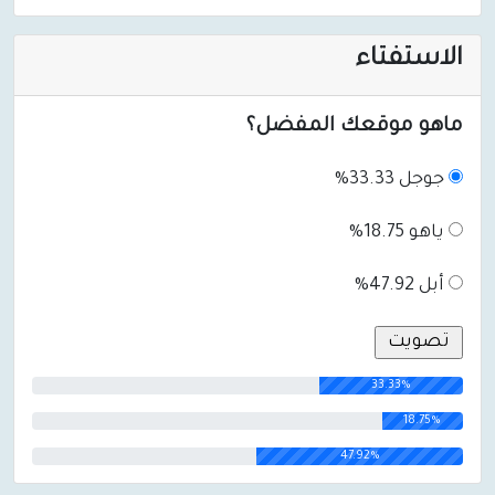
الاستفتاء
ماهو موقعك المفضل؟
جوجل 33.33%
ياهو 18.75%
أبل 47.92%
33.33%
18.75%
47.92%