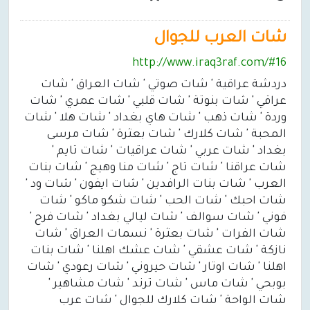
شات العرب للجوال
http://www.iraq3raf.com/#16
دردشة عراقية ' شات صوتي ' شات العراق ' شات
عراقي ' شات بنوتة ' شات قلبي ' شات عمري ' شات
وردة ' شات ذهب ' شات هاي بغداد ' شات هلا ' شات
المحبة ' شات كلارك ' شات بعثرة ' شات مرسى
بغداد ' شات عربي ' شات عراقيات ' شات تايم '
شات عراقنا ' شات تاج ' شات منا وهيج ' شات بنات
العرب ' شات بنات الرافدين ' شات ايفون ' شات ود '
شات احبك ' شات الحب ' شات شكو ماكو ' شات
فوني ' شات سوالف ' شات ليالي بغداد ' شات فرح '
شات الفرات ' شات بعثرة ' نسمات العراق ' شات
نازكة ' شات عشقي ' شات عشك اهلنا ' شات بنات
اهلنا ' شات اوتار ' شات حيروني ' شات رعودي ' شات
بوبحي ' شات ماس ' شات ترند ' شات مشاهير '
شات الواحة ' شات كلارك للجوال ' شات عرب