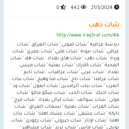
0
442
21/3/2024
شات ذهب
http://www.iraq3raf.com/#4
دردشة عراقية ' شات صوتي ' شات العراق ' شات
عراقي ' شات بنوتة ' شات قلبي ' شات عمري ' شات
وردة ' شات ذهب ' شات هاي بغداد ' شات هلا ' شات
المحبة ' شات كلارك ' شات بعثرة ' شات مرسى
بغداد ' شات عربي ' شات عراقيات ' شات تايم '
شات عراقنا ' شات تاج ' شات منا وهيج ' شات بنات
العرب ' شات بنات الرافدين ' شات ايفون ' شات ود '
شات احبك ' شات الحب ' شات شكو ماكو ' شات
فوني ' شات سوالف ' شات ليالي بغداد ' شات فرح '
شات الفرات ' شات بعثرة ' نسمات العراق ' شات
نازكة ' شات عشقي ' شات عشك اهلنا ' شات بنات
اهلنا ' شات اوتار ' شات حيروني ' شات رعودي ' شات
بوبحي ' شات ماس ' شات ترند ' شات مشاهير '