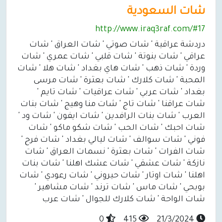
شات السعودية
http://www.iraq3raf.com/#17
دردشة عراقية ' شات صوتي ' شات العراق ' شات
عراقي ' شات بنوتة ' شات قلبي ' شات عمري ' شات
وردة ' شات ذهب ' شات هاي بغداد ' شات هلا ' شات
المحبة ' شات كلارك ' شات بعثرة ' شات مرسى
بغداد ' شات عربي ' شات عراقيات ' شات تايم '
شات عراقنا ' شات تاج ' شات منا وهيج ' شات بنات
العرب ' شات بنات الرافدين ' شات ايفون ' شات ود '
شات احبك ' شات الحب ' شات شكو ماكو ' شات
فوني ' شات سوالف ' شات ليالي بغداد ' شات فرح '
شات الفرات ' شات بعثرة ' نسمات العراق ' شات
نازكة ' شات عشقي ' شات عشك اهلنا ' شات بنات
اهلنا ' شات اوتار ' شات حيروني ' شات رعودي ' شات
بوبحي ' شات ماس ' شات ترند ' شات مشاهير '
شات الواحة ' شات كلارك للجوال ' شات عرب
0
415
21/3/2024