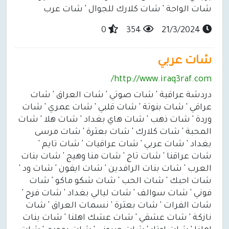
شات الواحة ' شات كلارك للجوال ' شات عرب
0
354
21/3/2024
شات عربي
http://www.iraq3raf.com/
دردشة عراقية ' شات صوتي ' شات العراق ' شات
عراقي ' شات بنوتة ' شات قلبي ' شات عمري ' شات
وردة ' شات ذهب ' شات هاي بغداد ' شات هلا ' شات
المحبة ' شات كلارك ' شات بعثرة ' شات مرسى
بغداد ' شات عربي ' شات عراقيات ' شات تايم '
شات عراقنا ' شات تاج ' شات منا وهيج ' شات بنات
العرب ' شات بنات الرافدين ' شات ايفون ' شات ود '
شات احبك ' شات الحب ' شات شكو ماكو ' شات
فوني ' شات سوالف ' شات ليالي بغداد ' شات فرح '
شات الفرات ' شات بعثرة ' نسمات العراق ' شات
نازكة ' شات عشقي ' شات عشك اهلنا ' شات بنات