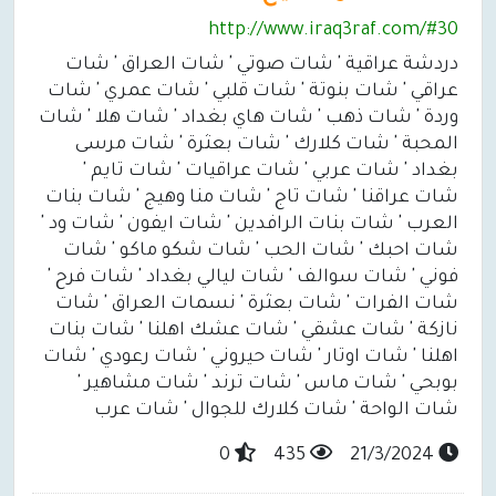
http://www.iraq3raf.com/#30
دردشة عراقية ' شات صوتي ' شات العراق ' شات
عراقي ' شات بنوتة ' شات قلبي ' شات عمري ' شات
وردة ' شات ذهب ' شات هاي بغداد ' شات هلا ' شات
المحبة ' شات كلارك ' شات بعثرة ' شات مرسى
بغداد ' شات عربي ' شات عراقيات ' شات تايم '
شات عراقنا ' شات تاج ' شات منا وهيج ' شات بنات
العرب ' شات بنات الرافدين ' شات ايفون ' شات ود '
شات احبك ' شات الحب ' شات شكو ماكو ' شات
فوني ' شات سوالف ' شات ليالي بغداد ' شات فرح '
شات الفرات ' شات بعثرة ' نسمات العراق ' شات
نازكة ' شات عشقي ' شات عشك اهلنا ' شات بنات
اهلنا ' شات اوتار ' شات حيروني ' شات رعودي ' شات
بوبحي ' شات ماس ' شات ترند ' شات مشاهير '
شات الواحة ' شات كلارك للجوال ' شات عرب
0
435
21/3/2024