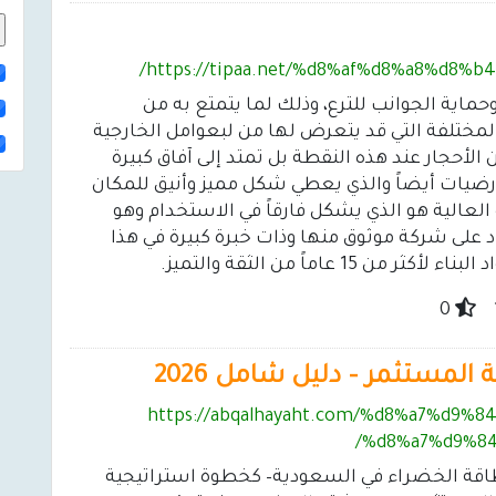
https://tipaa.net/%d8%af%d8%a8%d8%
اية الجوانب للترع، وذلك لما يتمتع به من
تلفة التي قد يتعرض لها من لبعوامل الخارجية
 الأحجار عند هذه النقطة بل تمتد إلى آفاق كبيرة
رضيات أيضاً والذي يعطي شكل مميز وأنيق للمكان
 العالية هو الذي يشكل فارقاً في الاستخدام وهو
 على شركة موثوق منها وذات خبرة كبيرة في هذا
 عاماً من الثقة والتميز.
0
 المستثمر – دليل شامل 2026
https://abqalhayaht.com/%d8%a7%d9
%d8%a7%d9%84
لبطاقة الخضراء في السعودية– كخطوة استراتيجية