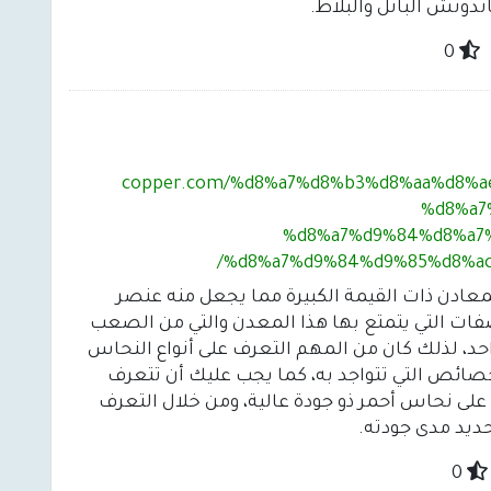
ندوتش البانل والبلاط.
0
copper.com/%d8%a7%d8%b3%d8%aa%d8%a
%d8%a7
%d8%a7%d9%84%d8%a7
%d8%a7%d9%84%d9%85%d8%ac
معادن ذات القيمة الكبيرة مما يجعل منه عنصر
فات التي يتمتع بها هذا المعدن والتي من الصعب
احد، لذلك كان من المهم التعرف على أنواع النحاس
خصائص التي تتواجد به، كما يجب عليك أن تتعرف
لى نحاس أحمر ذو جودة عالية، ومن خلال التعرف
يد مدى جودته.
0