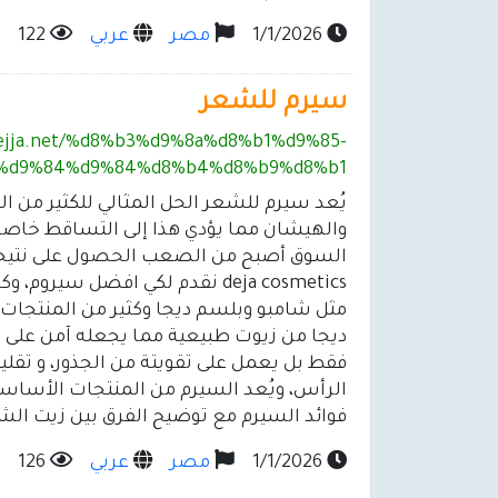
1/1/2026
مصر
عربي
122
سيرم للشعر
/dejja.net/%d8%b3%d9%8a%d8%b1%d9%85-
%d9%84%d9%84%d8%b4%d8%b9%d8%b1/
يُعد سيرم للشعر الحل المثالي للكثير من 
والهيشان مما يؤدي هذا إلى التساقط خاصة 
السوق أصبح من الصعب الحصول على نتيجة 
deja cosmetics نقدم لكي افضل س
مثل شامبو وبلسم ديجا وكثير من المنتجات 
ديجا من زيوت طبيعية مما يجعله آمن على
فقط بل يعمل على تقويتة من الجذور، و تقليل
الرأس، ويُعد السيرم من المنتجات الأساسي
فوائد السيرم مع توضيح الفرق بين زيت الش
1/1/2026
مصر
عربي
126