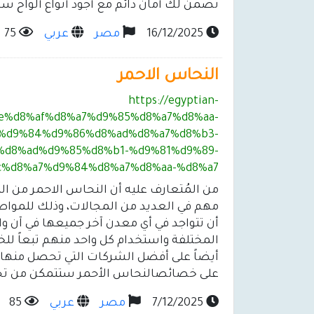
تضمن لك أمان دائم مع أجود أنواع ألواح سا
16/12/2025
مصر
عربي
75
النحاس الاحمر
https://egyptian-
e%d8%af%d8%a7%d9%85%d8%a7%d8%aa-
%d9%84%d9%86%d8%ad%d8%a7%d8%b3-
%d8%ad%d9%85%d8%b1-%d9%81%d9%89-
%d8%a7%d9%84%d8%a7%d8%aa-%d8%a7/
من المُتعارف عليه أن النحاس الاحمر من ال
مهم في العديد من المجالات، وذلك للمواص
أن تتواجد في أي معدن آخر جميعها في آن و
المختلفة واستخدام كل واحد منهم تبعاً لل
أيضاً على أفضل الشركات التي تحصل منها ع
على خصائصالنحاس الأحمر ستتمكن من تحد
7/12/2025
مصر
عربي
85