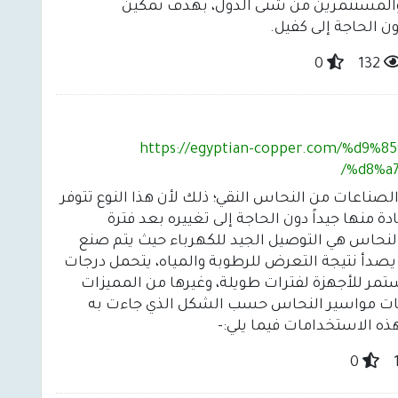
 لجذب الكفاءات والمستثمرين من شتى الدول، بهدف تمكين
 الحاجة إلى كفيل.
0
132
https://egyptian-copper.com/%d9
%d8%a
ناعات من النحاس النقي؛ ذلك لأن هذا النوع تتوفر
دة منها جيداً دون الحاجة إلى تغييره بعد فترة
بالنحاس هي التوصيل الجيد للكهرباء حيث يتم صنع
ا يصدأ نتيجة التعرض للرطوبة والمياه، يتحمل درجات
تمر للأجهزة لفترات طويلة، وغيرها من المميزات
دامات مواسير النحاس حسب الشكل الذي جاءت به
ه الاستخدامات فيما يلي:-
0