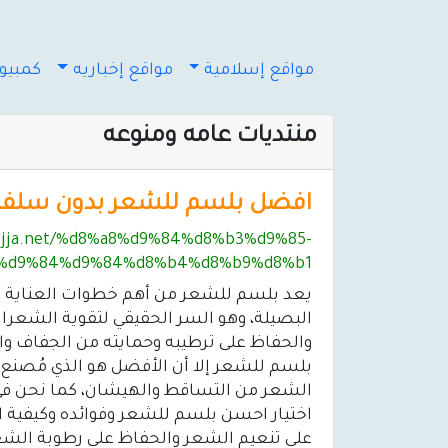
مواقع إسلامية
مواقع إخباريه
كمبيوت
منتديات عامه ومنوعه
افضل بلسم للشعر بدون سلف
dejja.net/%d8%a8%d9%84%d8%b3%d9%85-
%d9%84%d9%84%d8%b4%d8%b9%d8%b1/
يعد بلسم للشعر من أهم خطوات العناية ب
البصيلة، وهو السر الحقيقي لتقوية الشعراي
والحفاظ على ترطيبه وحمايته من الجفاف و
بلسم للشعر إلا أن الأفضل هو الذي مُصن
اختيار احسن بلسم للشعر وفوائده وكيفية
على تنعيم الشعر والحفاظ على رطوبة الشع