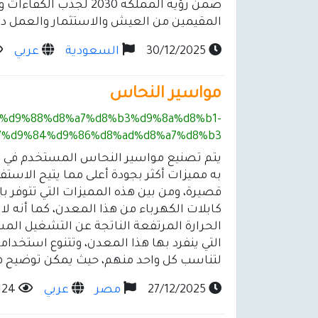
ضمن رؤية المملكة 2030
المقيمين من العيش والاستثمار والعمل دون
30/12/2025
السعودية
عربي
مواسير النحاس
%85%d9%88%d8%a7%d8%b3%d9%8a%d8%b1-
7%d9%84%d9%86%d8%ad%d8%a7%d8%b3/
يتم تصنيع مواسير النحاس المستخدم في الص
به مميزات أكثر بجودة أعلى مما يتيح الاستفا
قصيرة، ومن بين هذه المميزات التي تتوفر 
كابلات الكهرباء من هذا المعدن، كما أنه ل
الحرارة المرتفعة الناتجة عن التشغيل المس
التي ينفرد بها هذا المعدن، وتتنوع استخ
لتناسب كل واحد منهم، حيث يمكن توضيح هذ
27/12/2025
مصر
عربي
124