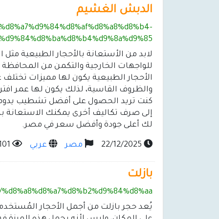
الدبش الغشيم
net/%d8%a7%d9%84%d8%af%d8%a8%d8%b4-
%d9%84%d8%ba%d8%b4%d9%8a%d9%85/
لابد من الأستعانة بالأحجار الطبيعية مث
للواجهات الخارجية والتكمن من المحافظة على
الأحجار الطبيعية يكون لها مميزات تختلف
والظروف القاسية، لذلك يكون لها عمر افتر
كنت تريد الحصول على أفضل تشطيب يدوم م
إلى صرف تكاليف أخرى يمكنك الاستعانة بهذا
لك أعلى جودة وأفضل سعر في مصر.
22/12/2025
مصر
عربي
101
بازلت
net/%d8%a8%d8%a7%d8%b2%d9%84%d8%aa/
يُعد حجر بازلت من أجمل الأحجار المُستخدمة