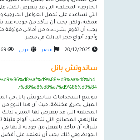
على المكان، وليس لأنه يحمل هذه الميزة ف
الخارجية المختلفة التي قد يتعرض لهت، عل
التي تساعده على تحمل العوامل الخارجية و
ممكنة، ولكن يجب أن تتأكد من جودته عند شر
يجب أن تقوم بشرتءه من أماكن موثوقة مثل 
وأجود أنواع حجر البازلت في مصر.
20/12/2025
مصر
عربي
69
ساندوتش بانل
%a7%d9%86%d8%af%d9%88%d8%aa%d8%b4-
%d8%a8%d8%a7%d9%86%d9%84/
تتوسع استخدامات ساندوتش بانل في المجا
المبنى بطرق مختلفة، حيث أن هذا النوع من ا
المختلفة التي قد يتعرض لها المبنى، لذلك 
منازلهم، المصانع التي تتطلب ألواح متينة ت
شرائه أن تتأكد بالفعل من جودته لأنها هي ا
الجودة، وفي ذلك يجب أن تعتمد على أفضل 