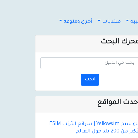
يه
منتديات
أخرى ومنوعه
حرك البحث
ابحث
حدث المواقع
يلو سيم Yellowsim | شرائح انترنت ESIM
ثر من 200 بلد حول العالم