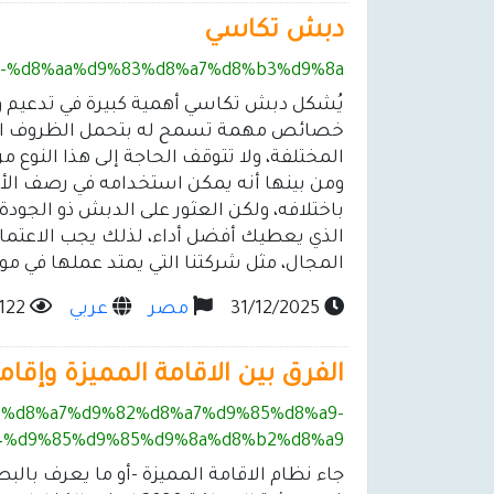
دبش تكاسي
b4-%d8%aa%d9%83%d8%a7%d8%b3%d9%8a/
يُشكل دبش تكاسي أهمية كبيرة في تدعيم وحم
خصائص مهمة تسمح له بتحمل الظروف المخ
المختلفة، ولا تتوقف الحاجة إلى هذا النوع من
ومن بينها أنه يمكن استخدامه في رصف الأ
باختلافه، ولكن العثور على الدبش ذو الجودة
الذي يعطيك أفضل أداء، لذلك يجب الاعتماد
المجال، مثل شركتنا التي يمتد عملها في مواد البناء لأكثر من 15
31/12/2025
مصر
عربي
122
الفرق بين الاقامة المميزة وإقامة
%84%d8%a7%d9%82%d8%a7%d9%85%d8%a9-
%d9%85%d9%85%d9%8a%d8%b2%d8%a9/
جاء نظام الاقامة المميزة -أو ما يعرف با