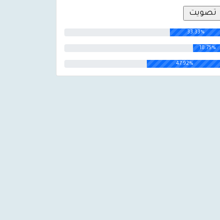
33.33%
18.75%
47.92%