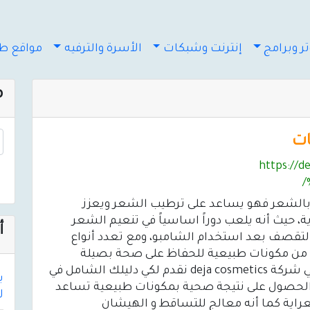
ر وبرامج
إنترنت وشبكات
الأسرة والترفيه
مواقع طب
م
ات
https://
الشعر فهو يساعد على ترطيب الشعر ويعزز
ة، حيث أنه يلعب دوراً اساسياً في تنعيم الشعر
أ
التقصف بعد استخدام الشامبو، ومع تعدد أنواع
ع من مكونات طبيعية للحفاظ على صحة بصيلة
الشعر من التساقط والهيشان، كما نحن في شركة deja cosmetics نقدم لكي دليلك الشامل في
 الحصول على نتيجة صحية بمكونات طبيعية تساعد
لأك
راية كما أنه معالج للتساقط و الهيشان