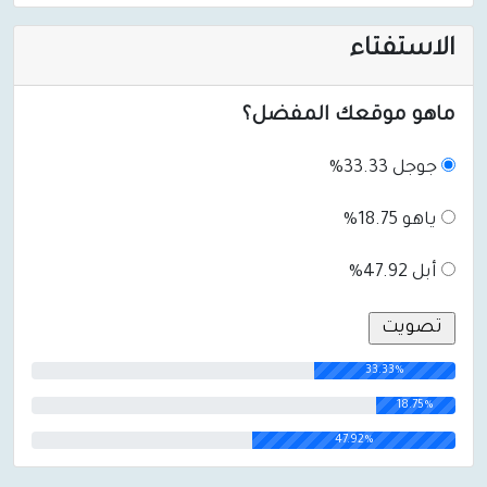
الاستفتاء
ماهو موقعك المفضل؟
جوجل 33.33%
ياهو 18.75%
أبل 47.92%
33.33%
18.75%
47.92%