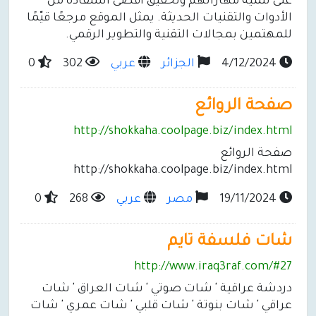
على تنمية مهاراتهم وتحقيق أقصى استفادة من
الأدوات والتقنيات الحديثة. يمثل الموقع مرجعًا قيّمًا
للمهتمين بمجالات التقنية والتطوير الرقمي.
4/12/2024
الجزائر
عربي
302
0
صفحة الروائع
http://shokkaha.coolpage.biz/index.html
صفحة الروائع
http://shokkaha.coolpage.biz/index.html
19/11/2024
مصر
عربي
268
0
شات فلسفة تايم
http://www.iraq3raf.com/#27
دردشة عراقية ' شات صوتي ' شات العراق ' شات
عراقي ' شات بنوتة ' شات قلبي ' شات عمري ' شات