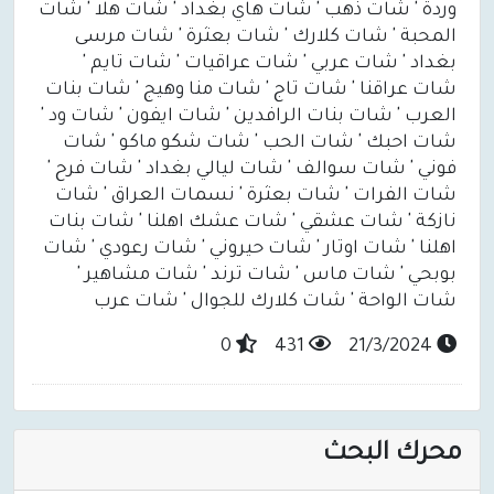
وردة ' شات ذهب ' شات هاي بغداد ' شات هلا ' شات
المحبة ' شات كلارك ' شات بعثرة ' شات مرسى
بغداد ' شات عربي ' شات عراقيات ' شات تايم '
شات عراقنا ' شات تاج ' شات منا وهيج ' شات بنات
العرب ' شات بنات الرافدين ' شات ايفون ' شات ود '
شات احبك ' شات الحب ' شات شكو ماكو ' شات
فوني ' شات سوالف ' شات ليالي بغداد ' شات فرح '
شات الفرات ' شات بعثرة ' نسمات العراق ' شات
نازكة ' شات عشقي ' شات عشك اهلنا ' شات بنات
اهلنا ' شات اوتار ' شات حيروني ' شات رعودي ' شات
بوبحي ' شات ماس ' شات ترند ' شات مشاهير '
شات الواحة ' شات كلارك للجوال ' شات عرب
0
431
21/3/2024
محرك البحث