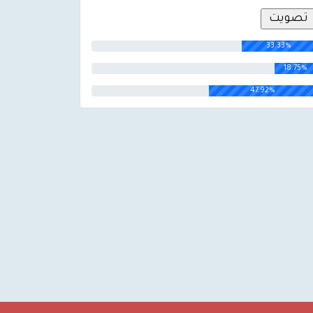
33.33%
18.75%
47.92%