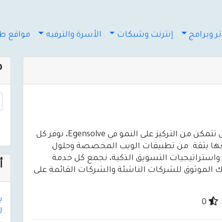
ر وبرامج
إنترنت وشبكات
الأسرة والترفيه
مواقع طب
م
جميع احتياجاتك الرقمية في مكان واحد - حتى تتمكن من التركيز على النمو في Egensolve، نوفر كل
ها بثقة. من تطبيقات الويب المخصصة وحلول
 واستراتيجيات التسويق الذكية، نجمع كل خدمة
أ
ك الموثوق للشركات الناشئة والشركات القائمة على
0
لأك