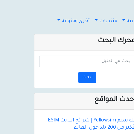
يه
منتديات
أخرى ومنوعه
حرك البحث
ابحث
حدث المواقع
يلو سيم Yellowsim | شرائح انترنت ESIM
ثر من 200 بلد حول العالم