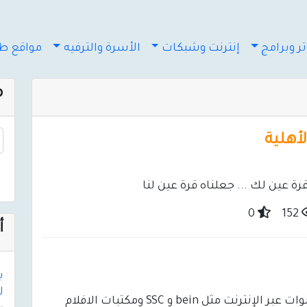
ر وبرامج
إنترنت وشبكات
الأسرة والترفيه
مواقع طب
م
أهلية
ة عين لك ... جعلناه قرة عين لنا
0
152
أ
لأك
متجر VIP Digital هو متجر رقمي لمتابعة القنوات عبر الإنترنت مثل bein و SSC ومكتبات الافلام