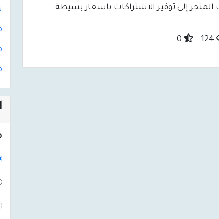
 و OSN وغيرها. يهدف المتجر إلى توفير الاشتراكات باسعار بسيطة
ش
م
0
124
م
م
ا
م