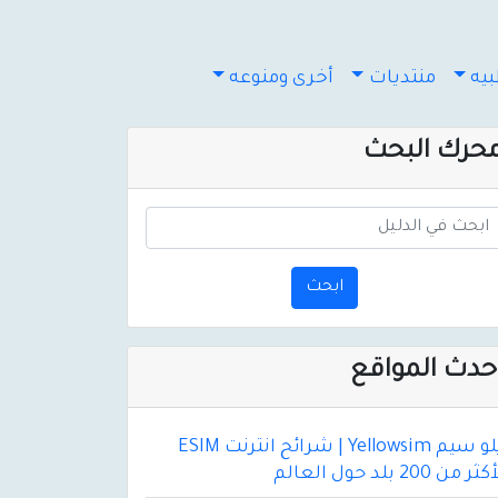
يه
منتديات
أخرى ومنوعه
حرك البحث
ابحث
حدث المواقع
يلو سيم Yellowsim | شرائح انترنت ESIM
ثر من 200 بلد حول العالم