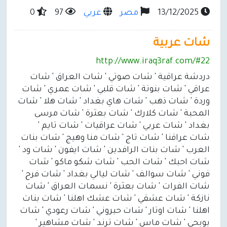
13/12/2025
مصر
عربي
97
0
شات عربية
http://www.iraq3raf.com/#22
دردشة عراقية ' شات صوتي ' شات العراق ' شات
عراقي ' شات بنوتة ' شات قلبي ' شات عمري ' شات
وردة ' شات ذهب ' شات هاي بغداد ' شات هلا ' شات
المحبة ' شات كلارك ' شات بعثرة ' شات مرسى
بغداد ' شات عربي ' شات عراقيات ' شات تايم '
شات عراقنا ' شات تاج ' شات منا وهيج ' شات بنات
العرب ' شات بنات الرافدين ' شات ايفون ' شات ود '
شات احبك ' شات الحب ' شات شكو ماكو ' شات
فوني ' شات سوالف ' شات ليالي بغداد ' شات فرح '
شات الفرات ' شات بعثرة ' نسمات العراق ' شات
نازكة ' شات عشقي ' شات عشك اهلنا ' شات بنات
اهلنا ' شات اوتار ' شات حيروني ' شات رعودي ' شات
بوبحي ' شات ماس ' شات ترند ' شات مشاهير '