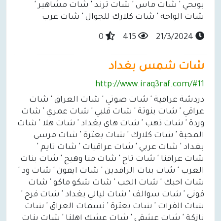
بوبحي ' شات ماس ' شات ترند ' شات مشاهير '
شات الواحة ' شات كلارك للجوال ' شات عرب
0
415
21/3/2024
شات شمس بغداد
http://www.iraq3raf.com/#11
دردشة عراقية ' شات صوتي ' شات العراق ' شات
عراقي ' شات بنوتة ' شات قلبي ' شات عمري ' شات
وردة ' شات ذهب ' شات هاي بغداد ' شات هلا ' شات
المحبة ' شات كلارك ' شات بعثرة ' شات مرسى
بغداد ' شات عربي ' شات عراقيات ' شات تايم '
شات عراقنا ' شات تاج ' شات منا وهيج ' شات بنات
العرب ' شات بنات الرافدين ' شات ايفون ' شات ود '
شات احبك ' شات الحب ' شات شكو ماكو ' شات
فوني ' شات سوالف ' شات ليالي بغداد ' شات فرح '
شات الفرات ' شات بعثرة ' نسمات العراق ' شات
نازكة ' شات عشقي ' شات عشك اهلنا ' شات بنات