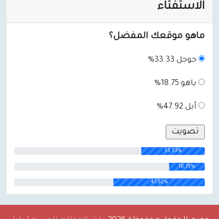
الاستفتاء
ماهو موقعك المفضل؟
جوجل 33.33%
ياهو 18.75%
أبل 47.92%
33.33%
18.75%
47.92%