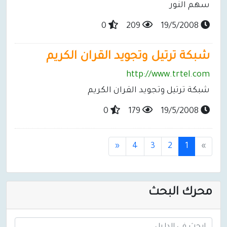
سهم النور
0
209
19/5/2008
شبكة ترتيل وتجويد القران الكريم
http://www.trtel.com
شبكة ترتيل وتجويد القران الكريم
0
179
19/5/2008
(
«
4
3
2
1
»
c
u
r
محرك البحث
r
e
n