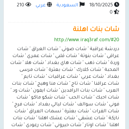
18/10/2025
السعودية
عربي
210
0
شات بنات اهلنة
http://www.iraq3raf.com/#20
دردشة عراقية ' شات صوتي ' شات العراق ' شات
عراقي ' شات بنوتة ' شات قلبي ' شات عمري ' شات
وردة ' شات ذهب ' شات هاي بغداد ' شات هلا ' شات
المحبة ' شات كلارك ' شات بعثرة ' شات مرسى
بغداد ' شات عربي ' شات عراقيات ' شات تايم '
شات عراقنا ' شات تاج ' شات منا وهيج ' شات بنات
العرب ' شات بنات الرافدين ' شات ايفون ' شات ود '
شات احبك ' شات الحب ' شات شكو ماكو ' شات
فوني ' شات سوالف ' شات ليالي بغداد ' شات فرح '
شات الفرات ' شات بعثرة ' نسمات العراق ' شات
نازكة ' شات عشقي ' شات عشك اهلنا ' شات بنات
اهلنا ' شات اوتار ' شات حيروني ' شات رعودي ' شات