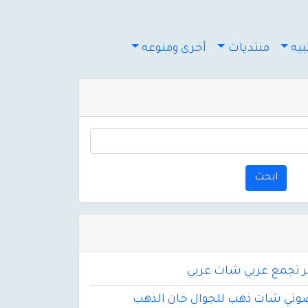
يه
منتديات
أخرى ومنوعه
ابحث
ر تجمع عربي شات عربي
تي شات ذهب للجوال خان الذهب