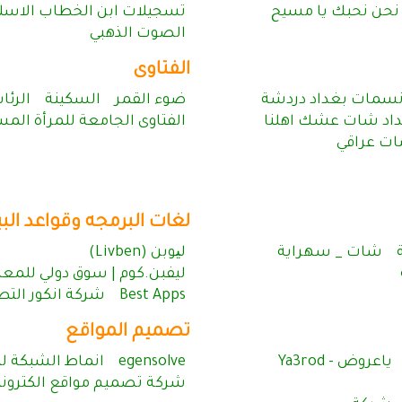
نحن نحبك يا مسيح
تسجيلات ابن الخطاب الاسلا
الصوت الذهبي
الفتاوى
سمات بغداد دردشة
ضوء القمر
السكينة
الرئا
داد شات عشك اهلنا
الفتاوى الجامعة للمرأة الم
ات عراقي
لغات البرمجه وقواعد البي
شات _ سهراية
لیوبن (Livben)
ليفبن.كوم | سوق دولي للمعد
Best Apps
شركة انكور التط
تصميم المواقع
ياعروض - Ya3rod
egensolve
انماط الشبكة لت
شركة تصميم مواقع الكتروني