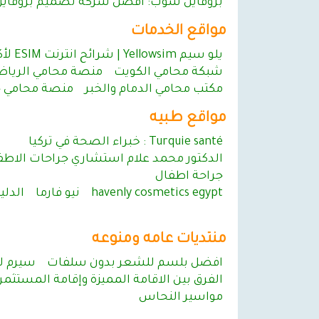
بروفايل شوب: أفضل شركة تصميم بروفاي
مواقع الخدمات
يلو سيم Yellowsim | شرائح انترنت ESIM لأكثر من 200 بلد حول العالم
شبكة محامي الكويت
منصة محامي الريا
مكتب محامي الدمام والخبر
منصة محامي جد
مواقع طبيه
Turquie santé : خبراء الصحة في تركيا
الدكتور محمد علام استشاري جراحات الاطفال
جراحة اطفال
havenly cosmetics egypt
نيو فارما
الدل
منتديات عامه ومنوعه
افضل بلسم للشعر بدون سلفات
سيرم ل
الفرق بين الاقامة المميزة وإقامة المستثمر – 
مواسير النحاس