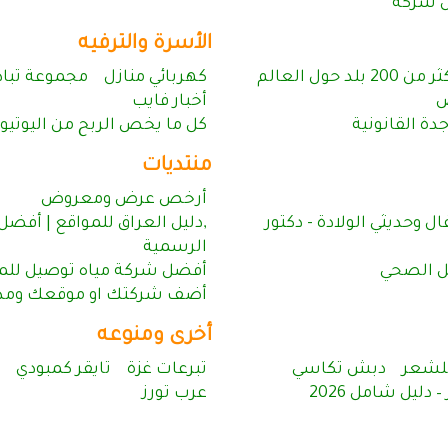
ل شركة
الأسرة والترفيه
كهربائي منازل
مجموعة تباد
ض
أخبار فايب
ة القانونية
كل ما يخص الربح من اليوتيو
منتديات
أرخص عرض ومعروض
 وحديثي الولادة - دكتور
,دليل العراق للمواقع | أفضل
الرسمية
يل الصحي
أفضل شركة مياه توصيل للمن
أضف شركتك او موقعك ومدون
أخرى ومنوعه
لشعر
دبش تكاسي
تبرعات غزة
تايقر كمبودي
دليل شامل 2026
عرب تورز