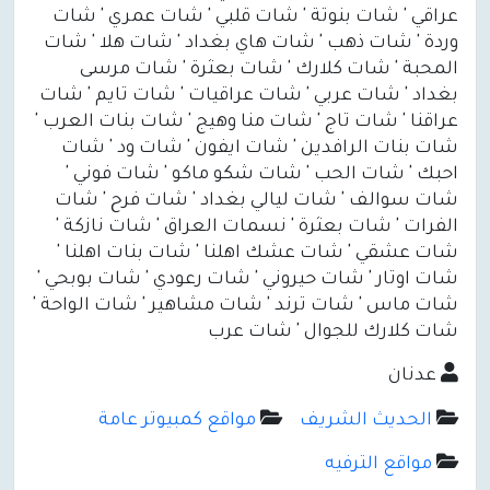
عراقي ' شات بنوتة ' شات قلبي ' شات عمري ' شات
وردة ' شات ذهب ' شات هاي بغداد ' شات هلا ' شات
المحبة ' شات كلارك ' شات بعثرة ' شات مرسى
بغداد ' شات عربي ' شات عراقيات ' شات تايم ' شات
عراقنا ' شات تاج ' شات منا وهيج ' شات بنات العرب '
شات بنات الرافدين ' شات ايفون ' شات ود ' شات
احبك ' شات الحب ' شات شكو ماكو ' شات فوني '
شات سوالف ' شات ليالي بغداد ' شات فرح ' شات
الفرات ' شات بعثرة ' نسمات العراق ' شات نازكة '
شات عشقي ' شات عشك اهلنا ' شات بنات اهلنا '
شات اوتار ' شات حيروني ' شات رعودي ' شات بوبحي '
شات ماس ' شات ترند ' شات مشاهير ' شات الواحة '
شات كلارك للجوال ' شات عرب
عدنان
الحديث الشريف
مواقع كمبيوتر عامة
مواقع الترفيه