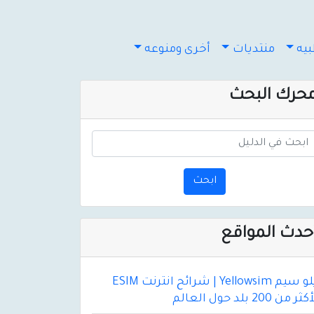
يه
منتديات
أخرى ومنوعه
حرك البحث
ابحث
حدث المواقع
يلو سيم Yellowsim | شرائح انترنت ESIM
ثر من 200 بلد حول العالم