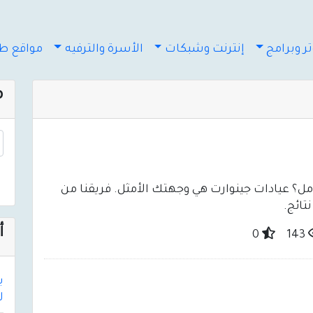
ر وبرامج
إنترنت وشبكات
الأسرة والترفيه
مواقع طب
م
امل؟ عيادات جينوارت هي وجهتك الأمثل. فريقنا من
تائج.
أ
0
143
لأك