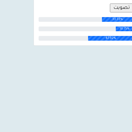
33.33%
18.75%
47.92%