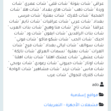
عراقي ' شات بنوتة ' شات قلبي ' شات عمري ' شات
وردة ' شات ذهب ' شات هاي بغداد ' شات هلا ' شات
المحبة ' شات كلارك ' شات بعثرة ' شات مرسى
بغداد ' شات عربي ' شات عراقيات ' شات تايم ' شات
عراقنا ' شات تاج ' شات منا وهيج ' شات بنات العرب '
شات بنات الرافدين ' شات ايفون ' شات ود ' شات
احبك ' شات الحب ' شات شكو ماكو ' شات فوني '
شات سوالف ' شات ليالي بغداد ' شات فرح ' شات
الفرات ' شات بعثرة ' نسمات العراق ' شات نازكة '
شات عشقي ' شات عشك اهلنا ' شات بنات اهلنا '
شات اوتار ' شات حيروني ' شات رعودي ' شات بوبحي '
شات ماس ' شات ترند ' شات مشاهير ' شات الواحة '
شات كلارك للجوال ' شات عرب
ado
مواقع إسلامية
مشغلات الأجهزة - التعريفات