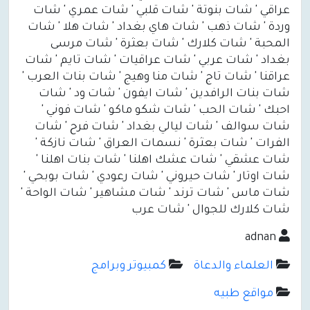
عراقي ' شات بنوتة ' شات قلبي ' شات عمري ' شات
وردة ' شات ذهب ' شات هاي بغداد ' شات هلا ' شات
المحبة ' شات كلارك ' شات بعثرة ' شات مرسى
بغداد ' شات عربي ' شات عراقيات ' شات تايم ' شات
عراقنا ' شات تاج ' شات منا وهيج ' شات بنات العرب '
شات بنات الرافدين ' شات ايفون ' شات ود ' شات
احبك ' شات الحب ' شات شكو ماكو ' شات فوني '
شات سوالف ' شات ليالي بغداد ' شات فرح ' شات
الفرات ' شات بعثرة ' نسمات العراق ' شات نازكة '
شات عشقي ' شات عشك اهلنا ' شات بنات اهلنا '
شات اوتار ' شات حيروني ' شات رعودي ' شات بوبحي '
شات ماس ' شات ترند ' شات مشاهير ' شات الواحة '
شات كلارك للجوال ' شات عرب
adnan
العلماء والدعاة
كمبيوتر وبرامج
مواقع طبيه