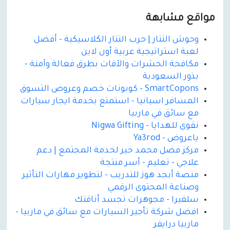
مواقع مشابهة
وحوش التتار | حرب التتار الكلاسيكية - أفضل
لعبة استراتيجية عربية أون لاين
مكافحة الحشرات والآفات بطرق فعالة وآمنة -
بذور السعودية
SmartCopons - كوبونات خصم وعروض التسوق
المسافر اسبانيا - استمتع بخدمة ايجار سيارات
مع سائق في ماربيا
نقوى للهدايا - Nigwa Gifting
ياعروض - Ya3rod
مركز فضل محمد خير لخدمة المجتمع | دعم
علاجي - تعليم - أسر منتجة
منصة أبجد هوز للتدريب - لتطوير مهارات التأثير
وصناعة المحتوى الرقمي
سلفيرا - مجوهرات تجسد أناقتك
افضل شركة تأجير السيارات مع سائق في ماربيا -
ماربيا درايفر