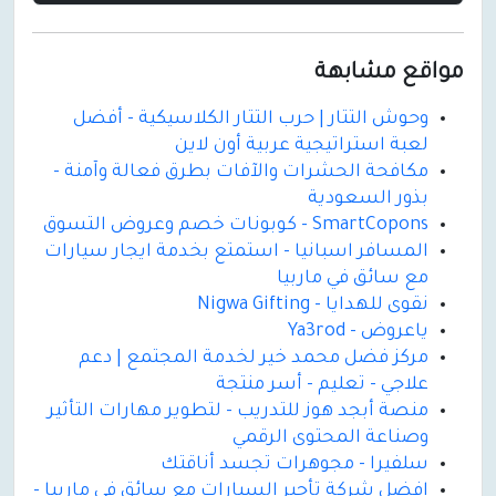
مواقع مشابهة
وحوش التتار | حرب التتار الكلاسيكية - أفضل
لعبة استراتيجية عربية أون لاين
مكافحة الحشرات والآفات بطرق فعالة وآمنة -
بذور السعودية
SmartCopons - كوبونات خصم وعروض التسوق
المسافر اسبانيا - استمتع بخدمة ايجار سيارات
مع سائق في ماربيا
نقوى للهدايا - Nigwa Gifting
ياعروض - Ya3rod
مركز فضل محمد خير لخدمة المجتمع | دعم
علاجي - تعليم - أسر منتجة
منصة أبجد هوز للتدريب - لتطوير مهارات التأثير
وصناعة المحتوى الرقمي
سلفيرا - مجوهرات تجسد أناقتك
افضل شركة تأجير السيارات مع سائق في ماربيا -