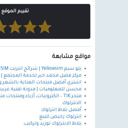
تقييم الموقع
مواقع مشابهة
يلو سيم Yellowsim | شرائح انترنت ESIM لأكثر من 200 بلد حول العالم
مركز فضل محمد خير لخدمة المجتمع | دع
اشتري أفضل منتجات العناية بالشعر و
محسن للمعلوميات | مدونة تقنية عربية 
متجر TIK – الكترونيات، أزياء ومنتجات منزلية | أفضل العروض والتوصيل السريع
الانترلوك
أفضل بلاط انترلوك
انترلوك رخيص للبيع
بلاط الانترلوك توريد وتركيب