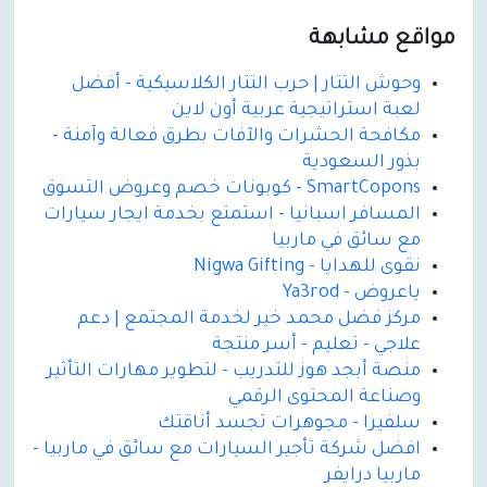
مواقع مشابهة
وحوش التتار | حرب التتار الكلاسيكية - أفضل
لعبة استراتيجية عربية أون لاين
مكافحة الحشرات والآفات بطرق فعالة وآمنة -
بذور السعودية
SmartCopons - كوبونات خصم وعروض التسوق
المسافر اسبانيا - استمتع بخدمة ايجار سيارات
مع سائق في ماربيا
نقوى للهدايا - Nigwa Gifting
ياعروض - Ya3rod
مركز فضل محمد خير لخدمة المجتمع | دعم
علاجي - تعليم - أسر منتجة
منصة أبجد هوز للتدريب - لتطوير مهارات التأثير
وصناعة المحتوى الرقمي
سلفيرا - مجوهرات تجسد أناقتك
افضل شركة تأجير السيارات مع سائق في ماربيا -
ماربيا درايفر