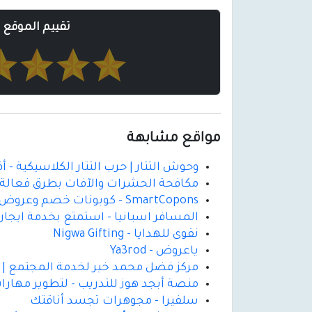
تقييم الموقع
مواقع مشابهة
وحوش التتار | حرب التتار الكلاسيكية - 
مكافحة الحشرات والآفات بطرق فعالة و
SmartCopons - كوبونات خصم وعروض التسوق
المسافر اسبانيا - استمتع بخدمة ايجار
نقوى للهدايا - Nigwa Gifting
ياعروض - Ya3rod
مركز فضل محمد خير لخدمة المجتمع | دع
منصة أبجد هوز للتدريب - لتطوير مهارات
سلفيرا - مجوهرات تجسد أناقتك