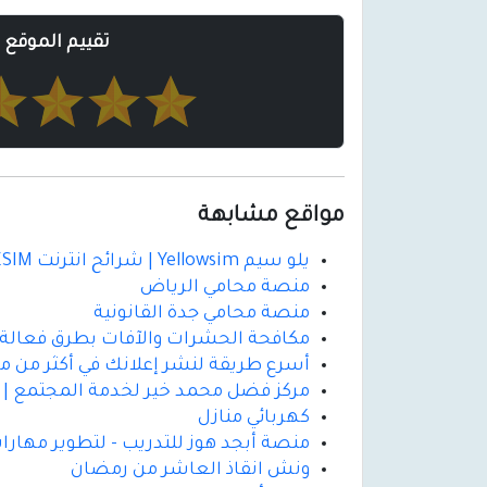
تقييم الموقع
مواقع مشابهة
يلو سيم Yellowsim | شرائح انترنت ESIM لأكثر من 200 بلد حول العالم
منصة محامي الرياض
منصة محامي جدة القانونية
مكافحة الحشرات والآفات بطرق فعالة و
أسرع طريقة لنشر إعلانك في أكثر من مو
مركز فضل محمد خير لخدمة المجتمع | دع
كهربائي منازل
منصة أبجد هوز للتدريب - لتطوير مهارات
ونش انقاذ العاشر من رمضان