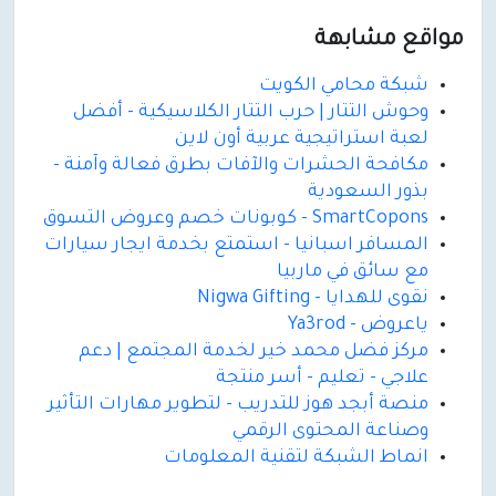
مواقع مشابهة
شبكة محامي الكويت
وحوش التتار | حرب التتار الكلاسيكية - أفضل
لعبة استراتيجية عربية أون لاين
مكافحة الحشرات والآفات بطرق فعالة وآمنة -
بذور السعودية
SmartCopons - كوبونات خصم وعروض التسوق
المسافر اسبانيا - استمتع بخدمة ايجار سيارات
مع سائق في ماربيا
نقوى للهدايا - Nigwa Gifting
ياعروض - Ya3rod
مركز فضل محمد خير لخدمة المجتمع | دعم
علاجي - تعليم - أسر منتجة
منصة أبجد هوز للتدريب - لتطوير مهارات التأثير
وصناعة المحتوى الرقمي
انماط الشبكة لتقنية المعلومات