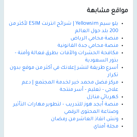
مواقع مشابهة
يلو سيم Yellowsim | شرائح انترنت ESIM لأكثر من
200 بلد حول العالم
منصة محامي الرياض
منصة محامي جدة القانونية
مكافحة الحشرات والآفات بطرق فعالة وآمنة -
بذور السعودية
أسرع طريقة لنشر إعلانك في أكثر من موقع بدون
تكرار
مركز فضل محمد خير لخدمة المجتمع | دعم
علاجي - تعليم - أسر منتجة
كهربائي منازل
منصة أبجد هوز للتدريب - لتطوير مهارات التأثير
وصناعة المحتوى الرقمي
ونش انقاذ العاشر من رمضان
مجلة أمناي