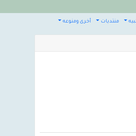
يه
منتديات
أخرى ومنوعه