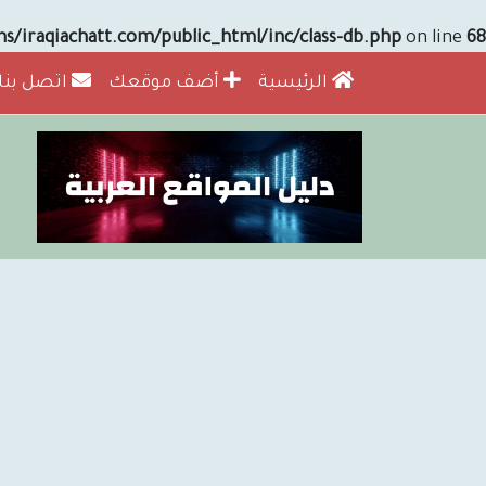
/iraqiachatt.com/public_html/inc/class-db.php
on line
68
الرئيسية
أضف موقعك
اتصل بنا