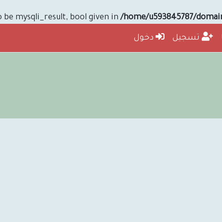
be mysqli_result, bool given in
/home/u593845787/domains
تسجيل
دخول