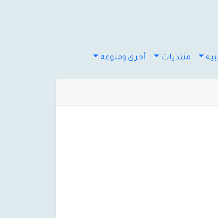
يه
منتديات
أخرى ومنوعه