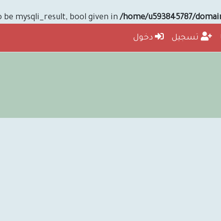
be mysqli_result, bool given in
/home/u593845787/domains
تسجيل
دخول