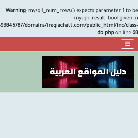
Warning
: mysqli_num_rows() expects paramete
mysqli_result, boo
/home/u593845787/domains/iraqiachatt.com/public_html/i
db.php