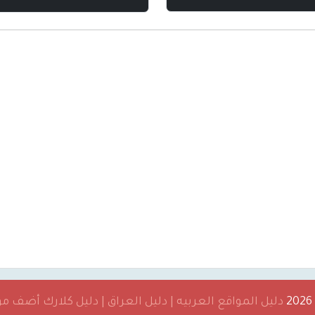
دليل المواقع العربيه | دليل العراق | دليل كلارك أضف 