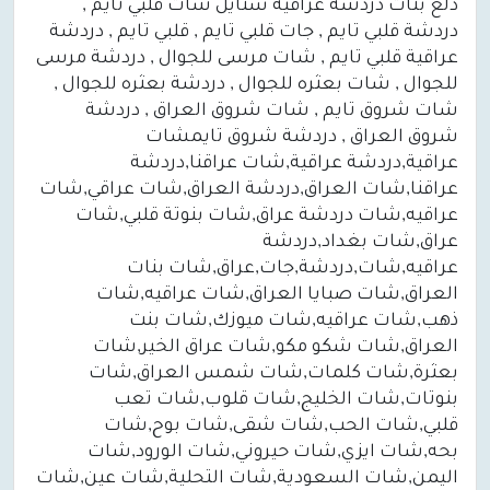
دلع بنات دردشة عراقية ستايل شات قلبي تايم ,
دردشة قلبي تايم , جات قلبي تايم , قلبي تايم , دردشة
عراقية قلبي تايم , شات مرسى للجوال , دردشة مرسى
للجوال , شات بعثره للجوال , دردشة بعثره للجوال ,
شات شروق تايم , شات شروق العراق , دردشة
شروق العراق , دردشة شروق تايمشات
عراقية,دردشة عراقية,شات عراقنا,دردشة
عراقنا,شات العراق,دردشة العراق,شات عراقي,شات
عراقيه,شات دردشة عراق,شات بنوتة قلبي,شات
عراق,شات بغداد,دردشة
عراقيه,شات,دردشة,جات,عراق,شات بنات
العراق,شات صبايا العراق,شات عراقيه,شات
ذهب,شات عراقيه,شات ميوزك,شات بنت
العراق,شات شكو مكو,شات عراق الخير,شات
بعثرة,شات كلمات,شات شمس العراق,شات
بنوتات,شات الخليج,شات قلوب,شات تعب
قلبي,شات الحب,شات شقى,شات بوح,شات
بحه,شات ايزي,شات حيروني,شات الورود,شات
اليمن,شات السعودية,شات التحلية,شات عين,شات