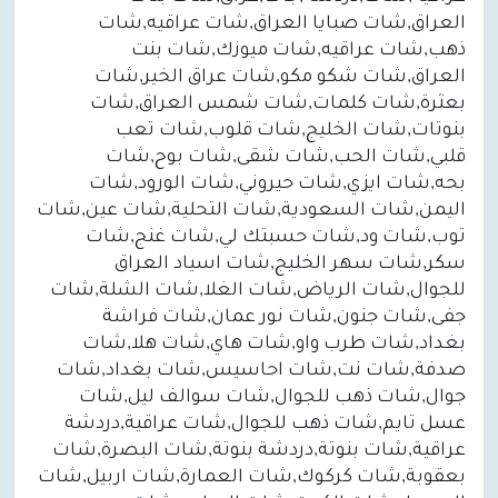
العراق,شات صبايا العراق,شات عراقيه,شات
ذهب,شات عراقيه,شات ميوزك,شات بنت
العراق,شات شكو مكو,شات عراق الخير,شات
بعثرة,شات كلمات,شات شمس العراق,شات
بنوتات,شات الخليج,شات قلوب,شات تعب
قلبي,شات الحب,شات شقى,شات بوح,شات
بحه,شات ايزي,شات حيروني,شات الورود,شات
اليمن,شات السعودية,شات التحلية,شات عين,شات
توب,شات ود,شات حسبتك لي,شات غنج,شات
سكر,شات سهر الخليج,شات اسياد العراق
للجوال,شات الرياض,شات الغلا,شات الشلة,شات
جفى,شات جنون,شات نور عمان,شات فراشة
بغداد,شات طرب واو,شات هاي,شات هلا,شات
صدفة,شات نت,شات احاسيس,شات بغداد,شات
جوال,شات ذهب للجوال,شات سوالف ليل,شات
عسل تايم,شات ذهب للجوال,شات عراقية,دردشة
عراقية,شات بنوتة,دردشة بنوتة,شات البصرة,شات
بعقوبة,شات كركوك,شات العمارة,شات اربيل,شات