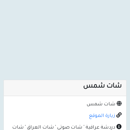
شات شمس
شات شمس
زيارة الموقع
دردشة عراقية ' شات صوتي ' شات العراق ' شات