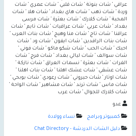
عراقي ' شات بنوتة ' شات قلبي ' شات عمري ' شات
وردة ' شات ذهب ' شات هاي بغداد ' شات هلا ' شات
المحبة ' شات كلارك ' شات بعثرة ' شات مرسى
بغداد ' شات عربي ' شات عراقيات ' شات تايم ' شات
عراقنا ' شات تاج ' شات منا وهيج ' شات بنات العرب '
شات بنات الرافدين ' شات ايفون ' شات ود ' شات
احبك ' شات الحب ' شات شكو ماكو ' شات فوني '
شات سوالف ' شات ليالي بغداد ' شات فرح ' شات
الفرات ' شات بعثرة ' نسمات العراق ' شات نازكة '
شات عشقي ' شات عشك اهلنا ' شات بنات اهلنا '
شات اوتار ' شات حيروني ' شات رعودي ' شات بوبحي '
شات ماس ' شات ترند ' شات مشاهير ' شات الواحة '
شات كلارك للجوال ' شات عرب
عدو
كمبيوتر وبرامج
نساء وولادة
دليل الشات الدردشة - Chat Directory