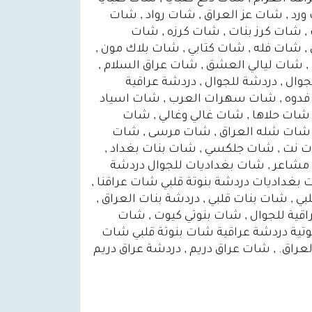
رد , شات عز العراق , شات رواد , شات
, شات كرز بنات , شات كرزه , شات
 شات فله , شات كتابي , شات بلاك مون ,
شات ليالي العشق , شات عراق السلام ,
وال , دردشة للجوال , دردشة عراقية
 فدوه , شات سهرات العرب , شات اسياد
 شات حلاها , شات غالي وغالي , شات
, شات شله العراق , شات مرسى , شات
ات نت , شات جلكسي , شات بنات بغداد ,
مشاعر , شات بغداديات للجوال دردشة
بغداديات دردشة بنوتة قلبي شات عراقنا ,
بي , شات بنات قلبي , دردشة بنات العراق ,
بنوته عراقية للجوال , شات بنوتي كيوت , شات
وتية دردشة عراقية شات بنوتة قلبي شات
اق. , شات عراق دريم , دردشة عراق دريم