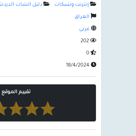
إنترنت وشبكات
دليل الشات الدردشة - irectory
العراق
عربي
202
0
18/4/2024
تقييم الموقع