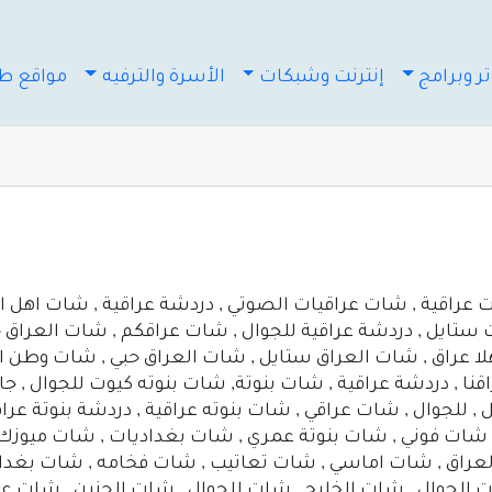
ر وبرامج
إنترنت وشبكات
الأسرة والترفيه
مواقع طب
عراقية , شات عراقيات الصوتي , دردشة عراقية , شات اهل ال
ستايل , دردشة عراقية للجوال , شات عراقكم , شات العراق ح
هلا عراق , شات العراق ستايل , شات العراق حبي , شات وطن 
اقنا , دردشة عراقية , شات بنوتة, شات بنوته كيوت للجوال , 
ل , للجوال , شات عراقي , شات بنوته عراقية , دردشة بنوتة عرا
, شات فوني , شات بنوتة عمري , شات بغداديات , شات ميوزك
العراق , شات اماسي , شات تعاتيب , شات فخامه , شات بغداد
الجوال , شات الخليج , شات للجوال , شات الحنين , شات عرا