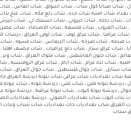
ال , شات صبايا كول شات , شات اشواق , شات انفاس , شات و
 بغداد شات امنيه شات جده , شات دلع مكه , شات غنج بنات 
ت , شات دجله , شات حيروني , شات حسبتك لي , شات حيرتني ,
 شات الغروب , شات فلسعه , شات الاصدقاء , شات غصن , 
 شات عراقنا , شات عراق لوف , شات لوفي العراق , درشات للج
, شات صدفه , شات صرخه , شات الريماس , شات قسوه , شات
يا , شات عراق ستار , شات دلع عراقيات , شات مضيف اهلنا ,
عالم , شات جنون العاشقين , شات ملوك العراق , شات وتر 
منيه , شات لذه غرام , شات ايام , شات عراق الرومنسيه , ش
 شات ستايل , شات جوال فلسطين , شات جوال العراق , شات 
ية شات بغداديات شات عراقي شات بنوتة دردشة العراق جات 
، دردشة بنوته قلبي ، شات قلبي ، دردشة بنوته ، شات بنوته قل
شات بنوته كيوت للجوال , دردشة بنوتة كيوت , شات بنوتة عراقية , دردشة 
ات بنات كيوت شات بغداديات الصوتي , دردشة بغداديات,الص
 العراق شات بغداديات جات بغداديات شات شباب وبنات العر
اق سناب