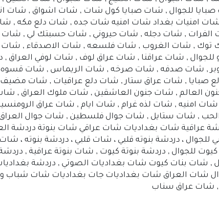
 صبايا للجوال , شات صبايا كول شات , شات اشواق , شات ان
 شات امنيات بغداد شات امنيه شات جده , شات دلع مكه , شات 
الفرات , شات دجله , شات حيروني , شات حسبتك لي , شات حي
 توك , شات الغروب , شات فلسعه , شات الاصدقاء , شات 
 للجوال , شات عراقنا , شات عراق لوف , شات لوفي العراق , 
اكتوبر , شات صدفه , شات صرخه , شات الريماس , شات قسو
ع صبايا , شات عراق ستار , شات دلع عراقيات , شات مضيف اه
ن العالم , شات جنون العاشقين , شات ملوك العراق , شات 
شات امنيه , شات لذه غرام , شات ايام , شات عراق الرومنس
 الحب , شات ستايل , شات جوال فلسطين , شات جوال العراق
شة عراقية شات بغداديات شات عراقي شات بنوتة دردشة الع
ي للجوال ، دردشة بنوته قلبي ، شات قلبي ، دردشة بنوته ، شات 
ت ’, Chat iraq , شات بنوته كيوت للجوال , دردشة بنوتة كيوت , شات بنوتة عراق
 , شات بنات كيوت شات بغداديات الصوتي , دردشة بغداديات
ل شات العراق شات بغداديات جات بغداديات شات شباب وبنات
 , شات عراق سناب