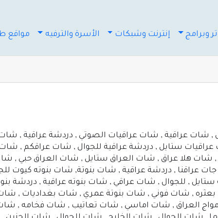
ر وبرامج
إنترنت وشبكات
الأسرة والترفيه
مواقع طب
شات عراقية , شات عراقيات الصوتي , دردشة عراقية , شات 
عراقيات ستايل , دردشة عراقية للجوال , شات عراقكم , شات 
اق , شات هلا عراق , شات العراق ستايل , شات العراق حبي ,
, جات عراقنا , دردشة عراقية , شات بنوتة, شات بنوته كيوت لل
ستايل , للجوال , شات عراقي , شات بنوته عراقية , دردشة بنوت
بعثره , شات فوني , شات بنوتة عمري , شات بغداديات , شات
واج العراق , شات اماسي , شات تعاتيب , شات فخامه , شات 
 , شات الجوال , شات الخليج , شات للجوال , شات الحنين , ش