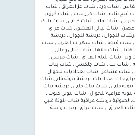
فاس , شات ورد , شات عز العراق , شات
غنج بنات , شات كرز بنات , شات كرزه ,
رتني , شات فله , شات كتابي , شات بلاك
غصن , شات ليالي العشق , شات عراق
درشات للجوال , دردشة للجوال , دردشة
ه , شات فدوه , شات سهرات العرب , شات
لنا , شات حلاها , شات غالي وغالي ,
وتر , شات شله العراق , شات مرسى ,
يه , شات نت , شات جلكسي , شات بنات
 , شات مشاعر , شات بغداديات للجوال
راق جات بغداديات دردشة بنوتة قلبي شات
بنوته قلبي , شات بنات قلبي , دردشة بنات
ية , دردشة بنوته عراقية للجوال , شات بنوتي كيوت ,
,الصوتية دردشة عراقية شات بنوتة قلبي
 العراق. , شات عراق دريم , دردشة