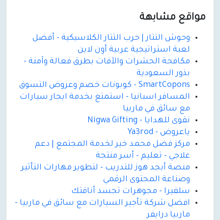
مواقع مشابهة
وحوش التتار | حرب التتار الكلاسيكية - أفضل
لعبة استراتيجية عربية أون لاين
مكافحة الحشرات والآفات بطرق فعالة وآمنة -
بذور السعودية
SmartCopons - كوبونات خصم وعروض التسوق
المسافر اسبانيا - استمتع بخدمة ايجار سيارات
مع سائق في ماربيا
نقوى للهدايا - Nigwa Gifting
ياعروض - Ya3rod
مركز فضل محمد خير لخدمة المجتمع | دعم
علاجي - تعليم - أسر منتجة
منصة أبجد هوز للتدريب - لتطوير مهارات التأثير
وصناعة المحتوى الرقمي
سلفيرا - مجوهرات تجسد أناقتك
افضل شركة تأجير السيارات مع سائق في ماربيا -
ماربيا درايفر