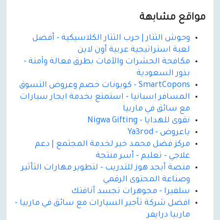
مواقع مشابهة
وحوش التتار | حرب التتار الكلاسيكية - أفضل
لعبة استراتيجية عربية أون لاين
مكافحة الحشرات والآفات بطرق فعالة وآمنة -
بذور السعودية
SmartCopons - كوبونات خصم وعروض التسوق
المسافر اسبانيا - استمتع بخدمة ايجار سيارات
مع سائق في ماربيا
نقوى للهدايا - Nigwa Gifting
ياعروض - Ya3rod
مركز فضل محمد خير لخدمة المجتمع | دعم
علاجي - تعليم - أسر منتجة
منصة أبجد هوز للتدريب - لتطوير مهارات التأثير
وصناعة المحتوى الرقمي
سلفيرا - مجوهرات تجسد أناقتك
افضل شركة تأجير السيارات مع سائق في ماربيا -
ماربيا درايفر