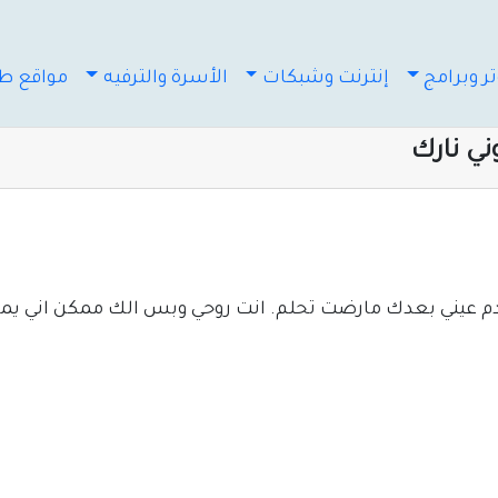
ر وبرامج
إنترنت وشبكات
الأسرة والترفيه
مواقع طب
ني نارك
الدم عيني بعدك مارضت تحلم. انت روحي وبس الك ممكن اني ي