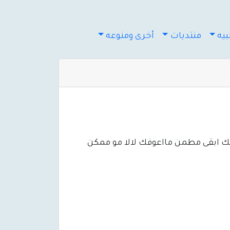
يه
منتديات
أخرى ومنوعه
مك ابقى مطمن مااعوفك لالا مو ممكن