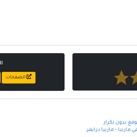
ا
الصفحات
قع بدون تكرار
اربيا - ماربيا درايفر