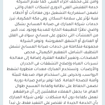
وآمن على مختلف أجزاء المبنى. كما تقدم الشركة
خدمة التفتيش الفني الدوري لشبكات الغاز، والتي
تضمن استمرارية التشغيل دون مفاجآت أو أخطاء
فنية تؤثر على سلامة السكان. وفي مكة المكرمة، تبرز
خدمات شركة المبارك في صيانة المسابح بشكل
واضح، نظرًا للطبيعة الحارة للمدينة ووجود عدد كبير
من المنشآت التي تحتوي على مسابح، سواء في الفلل
أو الفنادق أو الشقق المفروشة. وتوفر الشركة
مجموعة متكاملة من خدمات صيانة المسابح تشمل
التنظيف الشامل، التعقيم الكيميائي، فحص
المضخات، وتغيير أنظمة الفلترة، إضافة إلى معالجة
تسربات المياه وإصلاح التشققات في الجدران
والأرضيات. وتستخدم المبارك معدات متطورة لشفط
الرواسب، وتحرص على استخدام مواد صديقة للبيئة
وآمنة للصحة العامة. كما توفر برامج صيانة دورية
تضمن الحفاظ على نظافة وكفاءة المسبح طوال
العام، ما يجعل العملاء مطمئنين إلى أن مرافقهم
تعمل بكفاءة دون أية مشكلات. تؤمن شركة المبارك
بأن الخدمة الجيدة لا تقتصر على التنفيذ فقط، بل تبدأ