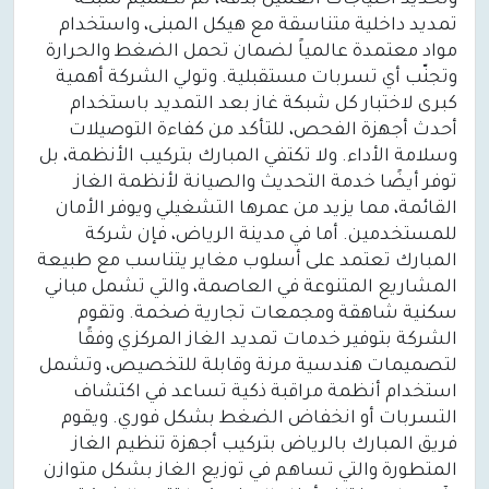
وتحديد احتياجات العميل بدقة، ثم تصميم شبكة
تمديد داخلية متناسقة مع هيكل المبنى، واستخدام
مواد معتمدة عالمياً لضمان تحمل الضغط والحرارة
وتجنّب أي تسربات مستقبلية. وتولي الشركة أهمية
كبرى لاختبار كل شبكة غاز بعد التمديد باستخدام
أحدث أجهزة الفحص، للتأكد من كفاءة التوصيلات
وسلامة الأداء. ولا تكتفي المبارك بتركيب الأنظمة، بل
توفر أيضًا خدمة التحديث والصيانة لأنظمة الغاز
القائمة، مما يزيد من عمرها التشغيلي ويوفر الأمان
للمستخدمين. أما في مدينة الرياض، فإن شركة
المبارك تعتمد على أسلوب مغاير يتناسب مع طبيعة
المشاريع المتنوعة في العاصمة، والتي تشمل مباني
سكنية شاهقة ومجمعات تجارية ضخمة. وتقوم
الشركة بتوفير خدمات تمديد الغاز المركزي وفقًا
لتصميمات هندسية مرنة وقابلة للتخصيص، وتشمل
استخدام أنظمة مراقبة ذكية تساعد في اكتشاف
التسربات أو انخفاض الضغط بشكل فوري. ويقوم
فريق المبارك بالرياض بتركيب أجهزة تنظيم الغاز
المتطورة والتي تساهم في توزيع الغاز بشكل متوازن