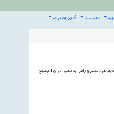
يه
منتديات
أخرى ومنوعه
يم عود فخم و راقي يناسب أذواق الجميع