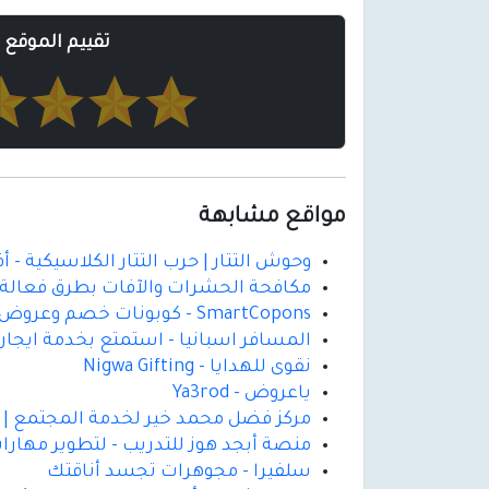
تقييم الموقع
مواقع مشابهة
وحوش التتار | حرب التتار الكلاسيكية - 
مكافحة الحشرات والآفات بطرق فعالة و
SmartCopons - كوبونات خصم وعروض التسوق
المسافر اسبانيا - استمتع بخدمة ايجار
نقوى للهدايا - Nigwa Gifting
ياعروض - Ya3rod
مركز فضل محمد خير لخدمة المجتمع | دع
منصة أبجد هوز للتدريب - لتطوير مهارات
سلفيرا - مجوهرات تجسد أناقتك