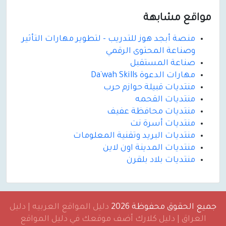
مواقع مشابهة
منصة أبجد هوز للتدريب - لتطوير مهارات التأثير
وصناعة المحتوى الرقمي
صناعة المستقبل
مهارات الدعوة Da`wah Skills
منتديات قبيلة حوازم حرب
منتديات القحمه
منتديات محافظة عفيف
منتديات أسرة نت
منتديات البريد وتقنية المعلومات
منتديات المدينة اون لاين
منتديات بلاد بلقرن
جميع الحقوق محفوظة 2026
دليل المواقع العربيه | دليل
العراق | دليل كلارك أضف موقعك في دليل المواقع