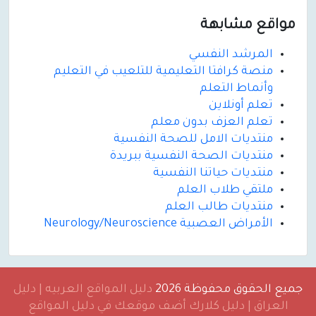
مواقع مشابهة
المرشد النفسي
منصة كرافتا التعليمية للتلعيب في التعليم
وأنماط التعلم
تعلم أونلاين
تعلم العزف بدون معلم
منتديات الامل للصحة النفسية
منتديات الصحة النفسية ببريدة
منتديات حياتنا النفسية
ملتقي طلاب العلم
منتديات طالب العلم
الأمراض العصبية Neurology/Neuroscience
جميع الحقوق محفوظة 2026
دليل المواقع العربيه | دليل
العراق | دليل كلارك أضف موقعك في دليل المواقع