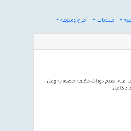
يه
منتديات
أخرى ومنوعه
ترافية. نقدم دورات مكثفة حضورية وعن
اد كامل.