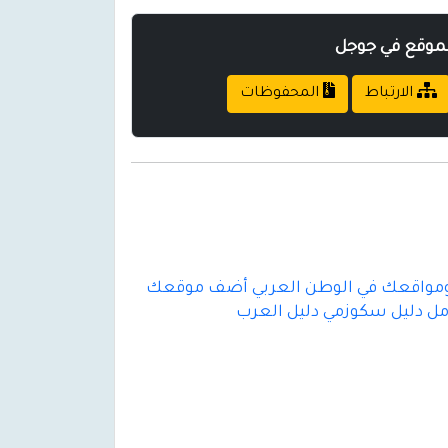
لموقع في جوجل
الارتباط
المحفوظات
تك ومواقعك في الوطن العربي أضف موقعك
امل دليل سكوزمي دليل العرب