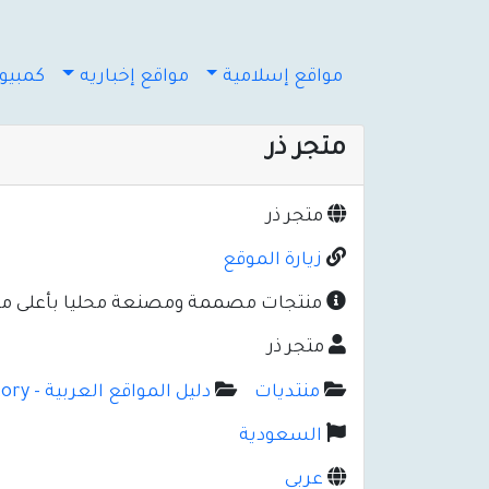
مواقع إسلامية
مواقع إخباريه
كمبيوت
متجر ذر
متجر ذر
زيارة الموقع
منتجات مصممة ومصنعة محليا بأعلى معايي
متجر ذر
منتديات
دليل المواقع العربية - Arabic Web Directory
السعودية
عربي