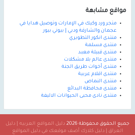
مواقع مشابهة
متجر ورد وكيك في الإمارات وتوصيل هدايا في
عجمان والشارقة ودبي | بيوني بيور
منتدى انكور التطويري
منتدى مسلمة
منتدى قبيلة معبد
منتدى عالم بلا مشكلات
منتدى أخوات طريق الجنة
منتدى اقلام عربية
منتدى النماص
منتدى محافظة البدائع
منتدى نادى محبى الحيوانات الاليفة
جميع الحقوق محفوظة 2026
دليل المواقع العربيه | دليل
العراق | دليل كلارك أضف موقعك في دليل المواقع